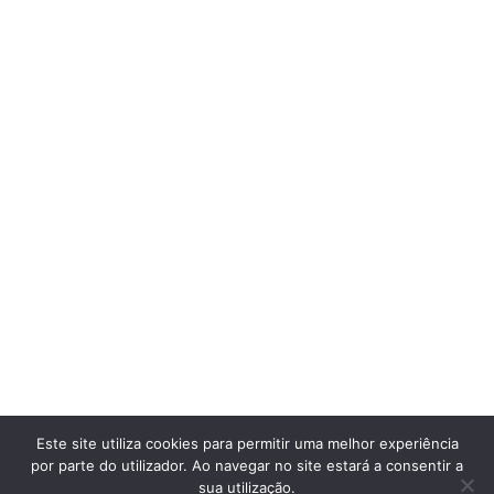
Larson
Architecture studio
© Larson. 2021
All Rights Reserved
Coming Soon
Terms & Conditions
Privacy Policy
News
Services
Projects
Team
About
Contact
Este site utiliza cookies para permitir uma melhor experiência
ENG
FRA
GER
por parte do utilizador. Ao navegar no site estará a consentir a
sua utilização.