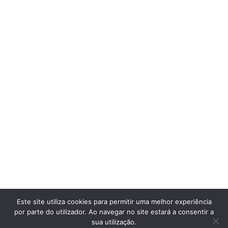
Larson
Architecture studio
© Larson. 2021
All Rights Reserved
Coming Soon
Terms & Conditions
Privacy Policy
News
Services
Projects
Team
About
Contact
Este site utiliza cookies para permitir uma melhor experiência
ENG
FRA
GER
por parte do utilizador. Ao navegar no site estará a consentir a
sua utilização.